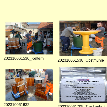
202310061536_Keltern
202310061538_Obstmühle
202310061632
202310061705_Trockenhefe