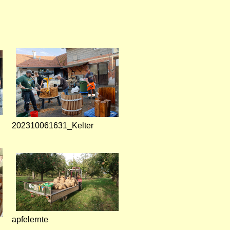
202310061631_Kelter
apfelernte