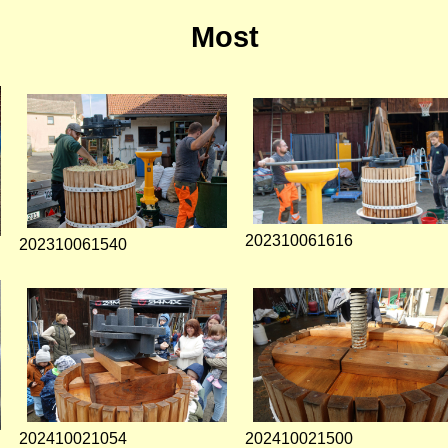
Most
202310061616
202310061540
202410021054
202410021500